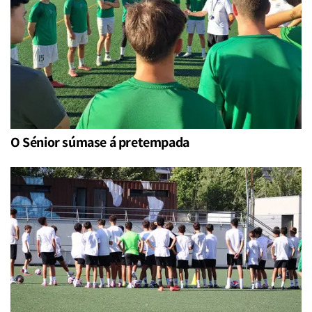
O Sénior súmase á pretempada