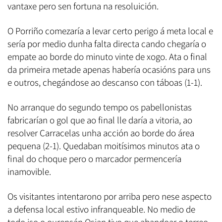
vantaxe pero sen fortuna na resoluición.
O Porriño comezaría a levar certo perigo á meta local e
sería por medio dunha falta directa cando chegaría o
empate ao borde do minuto vinte de xogo. Ata o final
da primeira metade apenas habería ocasións para uns
e outros, chegándose ao descanso con táboas (1-1).
No arranque do segundo tempo os pabellonistas
fabricarían o gol que ao final lle daría a vitoria, ao
resolver Carracelas unha acción ao borde do área
pequena (2-1). Quedaban moitísimos minutos ata o
final do choque pero o marcador permencería
inamovible.
Os visitantes intentarono por arriba pero nese aspecto
a defensa local estivo infranqueable. No medio de
todo iso o ourensán Osian tivo que abandoar o terreo