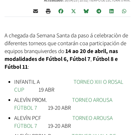
Actualizado:
16/04/25 |
10:52
| TIEMPO DE LECTURA: 0 MIN.
A chegada da Semana Santa da paso á celebraciòn de
diferentes torneos que contarán coa participación de
equipos branquiverdes do
14 ao 20 de abril, nas
modalidades de Fútbol 6,
Fútbol 7
,
Fútbol 8 e
Fútbol 11
:
INFANTIL A
TORNEO XIII O ROSAL
CUP
19 ABR
ALEVÍN PROM.
TORNEO AROUSA
FÚTBOL 7
19-20 ABR
ALEVÍN PCF
TORNEO AROUSA
FÚTBOL 7
19-20 ABR