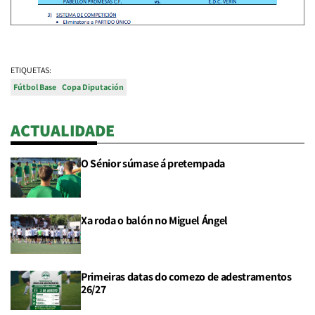
ETIQUETAS:
Fútbol Base
Copa Diputación
ACTUALIDADE
O Sénior súmase á pretempada
Xa roda o balón no Miguel Ángel
Primeiras datas do comezo de adestramentos
26/27