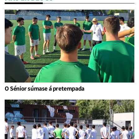
O Sénior súmase á pretempada