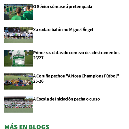
O Sénior súmase á pretempada
Xa roda o balón no Miguel Ángel
Primeiras datas do comezo de adestramentos
26/27
A Coruña pechou "A Nosa Champions Fútbol"
25-26
A Escola de Iniciación pecha o curso
MÁS EN BLOGS