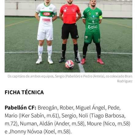
Os capitáns de ambos equipos, Sergio (Pabellón) e Pedro (Antela), co colexiado Brais
Rodríguez
FICHA TÉCNICA
Pabellón CF:
Breogán, Rober, Miguel Ángel, Pede,
Mario (IKer Sabín, m.61), Sergio, Noli (Tiago Barbosa,
m.72), Numan, Aldán (Ander, m.58), Moure (Nico, m.58)
e Jhonny Nóvoa (Xoel, m.58).