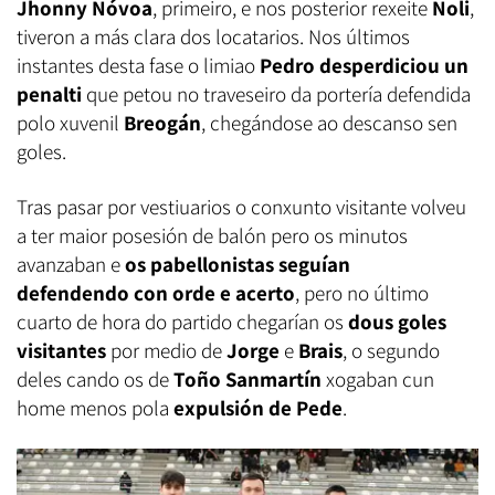
Jhonny Nóvoa
, primeiro, e nos posterior rexeite
Noli
,
tiveron a más clara dos locatarios. Nos últimos
instantes desta fase o limiao
Pedro desperdiciou un
penalti
que petou no traveseiro da portería defendida
polo xuvenil
Breogán
, chegándose ao descanso sen
goles.
Tras pasar por vestiuarios o conxunto visitante volveu
a ter maior posesión de balón pero os minutos
avanzaban e
os pabellonistas seguían
defendendo con orde e acerto
, pero no último
cuarto de hora do partido chegarían os
dous goles
visitantes
por medio de
Jorge
e
Brais
, o segundo
deles cando os de
Toño Sanmartín
xogaban cun
home menos pola
expulsión de Pede
.