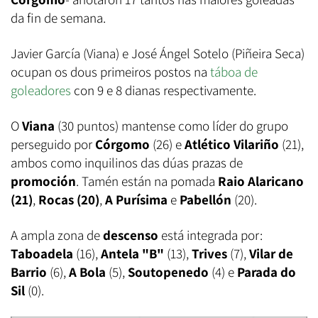
da fin de semana.
Javier García (Viana) e José Ángel Sotelo (Piñeira Seca)
ocupan os dous primeiros postos na
táboa de
goleadores
con 9 e 8 dianas respectivamente.
O
Viana
(30 puntos) mantense como líder do grupo
perseguido por
Córgomo
(26) e
Atlético Vilariño
(21),
ambos como inquilinos das dúas prazas de
promoción
. Tamén están na pomada
Raio Alaricano
(21)
,
Rocas (20)
,
A Purísima
e
Pabellón
(20).
A ampla zona de
descenso
está integrada por:
Taboadela
(16),
Antela "B"
(13),
Trives
(7),
Vilar de
Barrio
(6),
A Bola
(5),
Soutopenedo
(4) e
Parada do
Sil
(0).