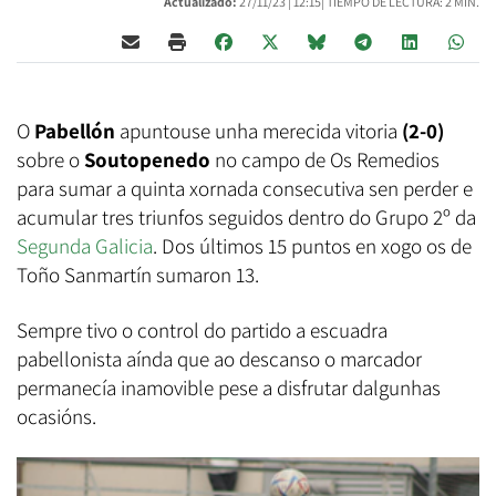
Actualizado:
27/11/23 |
12:15
| TIEMPO DE LECTURA: 2 MIN.
O
Pabellón
apuntouse unha merecida vitoria
(2-0)
sobre o
Soutopenedo
no campo de Os Remedios
para sumar a quinta xornada consecutiva sen perder e
acumular tres triunfos seguidos dentro do Grupo 2º da
Segunda Galicia
. Dos últimos 15 puntos en xogo os de
Toño Sanmartín sumaron 13.
Sempre tivo o control do partido a escuadra
pabellonista aínda que ao descanso o marcador
permanecía inamovible pese a disfrutar dalgunhas
ocasións.