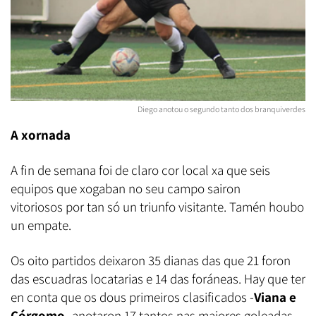
Diego anotou o segundo tanto dos branquiverdes
A xornada
A fin de semana foi de claro cor local xa que seis
equipos que xogaban no seu campo sairon
vitoriosos por tan só un triunfo visitante. Tamén houbo
un empate.
Os oito partidos deixaron 35 dianas das que 21 foron
das escuadras locatarias e 14 das foráneas. Hay que ter
en conta que os dous primeiros clasificados -
Viana e
Córgomo
- anotaron 17 tantos nas maiores goleadas