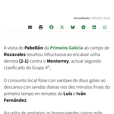
Actualizado:
13/02/23 |
13:21
A visita do
Pabellón
da
Primeira Galicia
ao campo de
Rozavales
resultou infructuosa ao encaixar unha
derrota
(2-1)
contra o
Monterrey
, actual segundo
clasificado do Grupo 4º..
O conxunto local foise con vantaxe de dous goles ao
descanso con sendas dianas nos dez minutos finais do
primeiro tempo en remates de
Luis
e
Iván
Fernández
.
Na volta de vestiarios os branquiverdes sairon máis