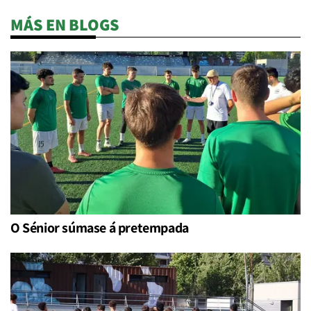
MÁS EN BLOGS
O Sénior súmase á pretempada