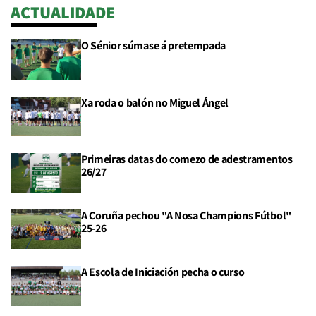
ACTUALIDADE
O Sénior súmase á pretempada
Xa roda o balón no Miguel Ángel
Primeiras datas do comezo de adestramentos
26/27
A Coruña pechou "A Nosa Champions Fútbol"
25-26
A Escola de Iniciación pecha o curso