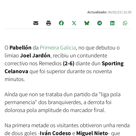
Actualizado:
06/02/23 |
12:30
O
Pabellón
da
Primeira Galicia
, no que debutou o
limiao
Joel Jardón
, recibiu un contundente
correctivo nos Remedios
(2-6)
diante dun
Sporting
Celanova
que foi superior durante os noventa
minutos.
Aínda que non se trataba dun partido da "liga pola
permanencia" dos branquiverdes, a derrota foi
dolorosa pola amplitude do marcador final.
Na primera metade os visitantes obtiveron unha renda
de dous goles -
Iván Codeso
e
Miguel Nieto
- que