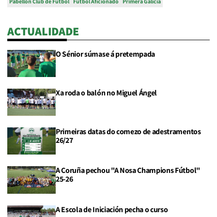
Pabellón Club de Fútbol
Fútbol Aficionado
Primera Galicia
ACTUALIDADE
O Sénior súmase á pretempada
Xa roda o balón no Miguel Ángel
Primeiras datas do comezo de adestramentos
26/27
A Coruña pechou "A Nosa Champions Fútbol"
25-26
A Escola de Iniciación pecha o curso