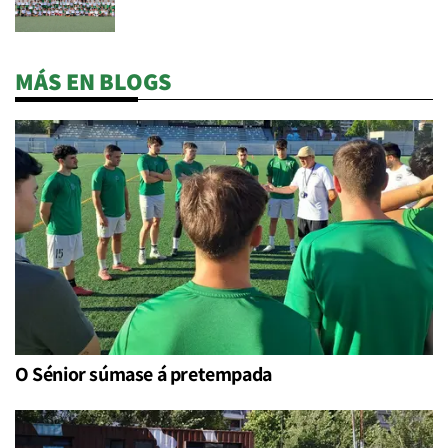
MÁS EN BLOGS
O Sénior súmase á pretempada