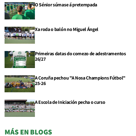
O Sénior súmase á pretempada
Xa roda o balón no Miguel Ángel
Primeiras datas do comezo de adestramentos
26/27
A Coruña pechou "A Nosa Champions Fútbol"
25-26
A Escola de Iniciación pecha o curso
MÁS EN BLOGS