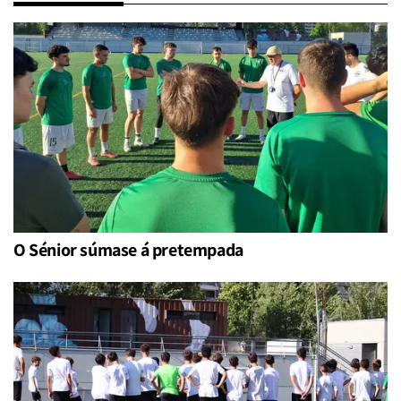
O Sénior súmase á pretempada