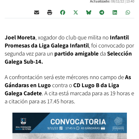
Actualizado:
08/11/22 |
13:40
Joel Moreta
, xogador do club que milita no
Infantil
Promesas da Liga Galega Infantil
, foi convocado por
segunda vez para un
partido amigable
da
Selección
Galega Sub-14.
A confrontación será este mércores nno campo de
As
Gándaras
en Lugo
contra o
CD Lugo B da Liga
Galega Cadete
. A cita está marcada para as 19 horas e
a citación para as 17.45 horas.