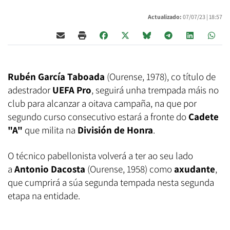
Actualizado:
07/07/23 |
18:57
Rubén García Taboada
(Ourense, 1978), co título de
adestrador
UEFA Pro
, seguirá unha trempada máis no
club para alcanzar a oitava campaña, na que por
segundo curso consecutivo estará a fronte do
Cadete
"A"
que milita na
División de Honra
.
O técnico pabellonista volverá a ter ao seu lado
a
Antonio Dacosta
(Ourense, 1958) como
axudante
,
que cumprirá a súa segunda tempada nesta segunda
etapa na entidade.