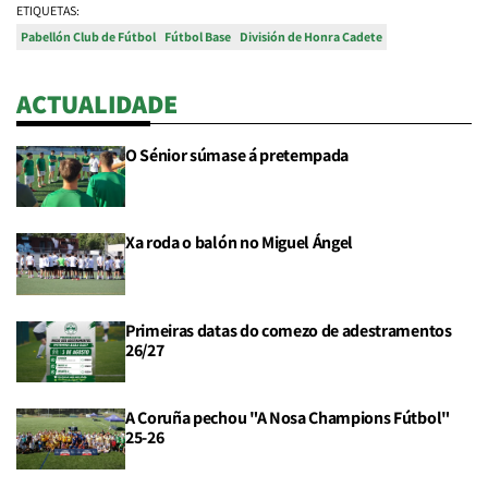
ETIQUETAS:
Pabellón Club de Fútbol
Fútbol Base
División de Honra Cadete
ACTUALIDADE
O Sénior súmase á pretempada
Xa roda o balón no Miguel Ángel
Primeiras datas do comezo de adestramentos
26/27
A Coruña pechou "A Nosa Champions Fútbol"
25-26