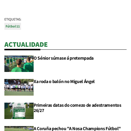
ETIQUETAS:
Fútbol 11
ACTUALIDADE
O Sénior súmase á pretempada
Xa roda o balón no Miguel Ángel
Primeiras datas do comezo de adestramentos
26/27
A Coruña pechou "A Nosa Champions Fútbol"