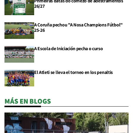
Primeiras datas do comezo de adestramentos
26/27
A Coruña pechou "A Nosa Champions Fútbol"
25-26
A Escola de Iniciación pecha o curso
El Atleti se lleva el torneo en los penaltis
MÁS EN BLOGS