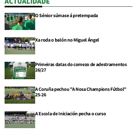
ACTUALIDADE
O Sénior súmase á pretempada
Xa roda o balón no Miguel Ángel
Primeiras datas do comezo de adestramentos
26/27
A Coruña pechou "A Nosa Champions Fútbol"
25-26
A Escola de Iniciación pecha o curso