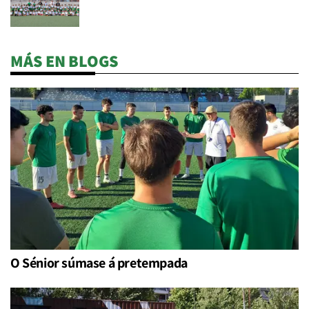
MÁS EN BLOGS
O Sénior súmase á pretempada