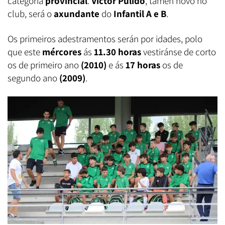
categoría
provincial
.
Víctor Pulido
, tamén novo no
club, será o
axundante
do
Infantil A e B
.
Os primeiros adestramentos serán por idades, polo
que este
mércores
ás
11.30 horas
vestiránse de corto
os de primeiro ano
(2010)
e ás
17 horas
os de
segundo ano
(2009)
.