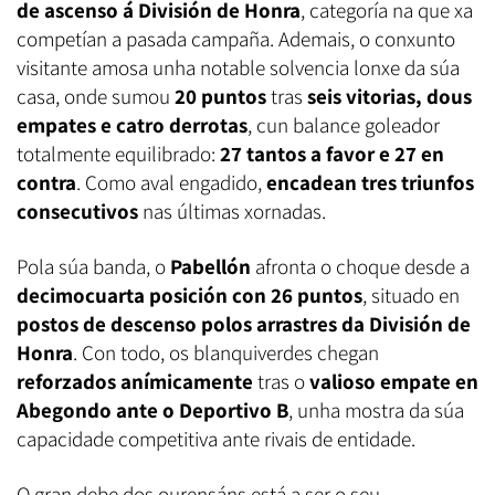
de ascenso á División de Honra
, categoría na que xa
competían a pasada campaña. Ademais, o conxunto
visitante amosa unha notable solvencia lonxe da súa
casa, onde sumou
20 puntos
tras
seis vitorias, dous
empates e catro derrotas
, cun balance goleador
totalmente equilibrado:
27 tantos a favor e 27 en
contra
. Como aval engadido,
encadean tres triunfos
consecutivos
nas últimas xornadas.
Pola súa banda, o
Pabellón
afronta o choque desde a
decimocuarta posición con 26 puntos
, situado en
postos de descenso polos arrastres da División de
Honra
. Con todo, os blanquiverdes chegan
reforzados anímicamente
tras o
valioso empate en
Abegondo ante o Deportivo B
, unha mostra da súa
capacidade competitiva ante rivais de entidade.
O gran debe dos ourensáns está a ser o seu