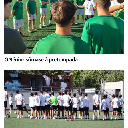
O Sénior súmase á pretempada