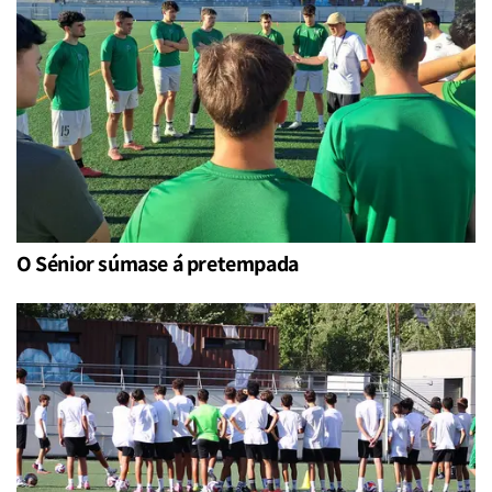
O Sénior súmase á pretempada