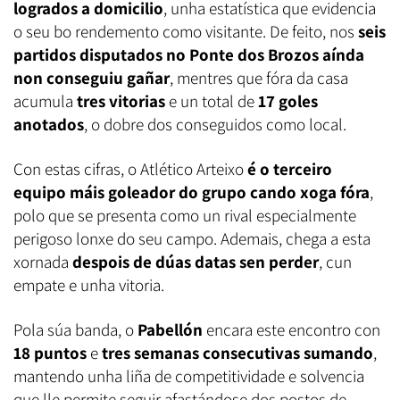
logrados a domicilio
, unha estatística que evidencia
o seu bo rendemento como visitante. De feito, nos
seis
partidos disputados no Ponte dos Brozos aínda
non conseguiu gañar
, mentres que fóra da casa
acumula
tres vitorias
e un total de
17 goles
anotados
, o dobre dos conseguidos como local.
Con estas cifras, o Atlético Arteixo
é o terceiro
equipo máis goleador do grupo cando xoga fóra
,
polo que se presenta como un rival especialmente
perigoso lonxe do seu campo. Ademais, chega a esta
xornada
despois de dúas datas sen perder
, cun
empate e unha vitoria.
Pola súa banda, o
Pabellón
encara este encontro con
18 puntos
e
tres semanas consecutivas sumando
,
mantendo unha liña de competitividade e solvencia
que lle permite seguir afastándose dos postos de