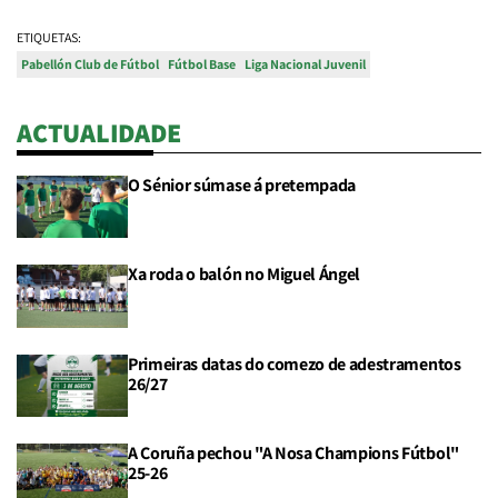
ETIQUETAS:
Pabellón Club de Fútbol
Fútbol Base
Liga Nacional Juvenil
ACTUALIDADE
O Sénior súmase á pretempada
Xa roda o balón no Miguel Ángel
Primeiras datas do comezo de adestramentos
26/27
A Coruña pechou "A Nosa Champions Fútbol"
25-26