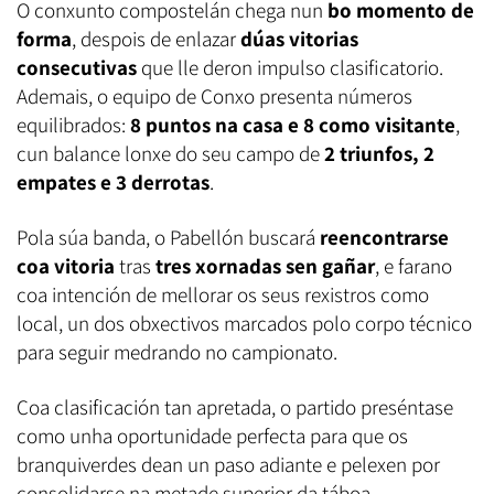
O conxunto compostelán chega nun
bo momento de
forma
, despois de enlazar
dúas vitorias
consecutivas
que lle deron impulso clasificatorio.
Ademais, o equipo de Conxo presenta números
equilibrados:
8 puntos na casa e 8 como visitante
,
cun balance lonxe do seu campo de
2 triunfos, 2
empates e 3 derrotas
.
Pola súa banda, o Pabellón buscará
reencontrarse
coa vitoria
tras
tres xornadas sen gañar
, e farano
coa intención de mellorar os seus rexistros como
local, un dos obxectivos marcados polo corpo técnico
para seguir medrando no campionato.
Coa clasificación tan apretada, o partido preséntase
como unha oportunidade perfecta para que os
branquiverdes dean un paso adiante e pelexen por
consolidarse na metade superior da táboa.