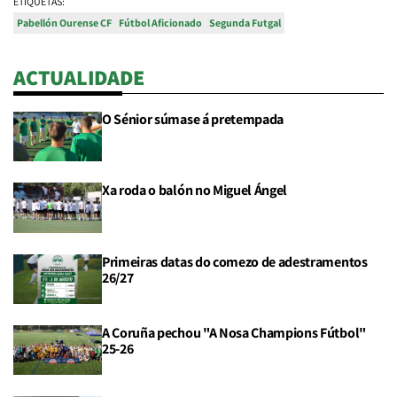
ETIQUETAS:
Pabellón Ourense CF
Fútbol Aficionado
Segunda Futgal
ACTUALIDADE
O Sénior súmase á pretempada
Xa roda o balón no Miguel Ángel
Primeiras datas do comezo de adestramentos
26/27
A Coruña pechou "A Nosa Champions Fútbol"
25-26