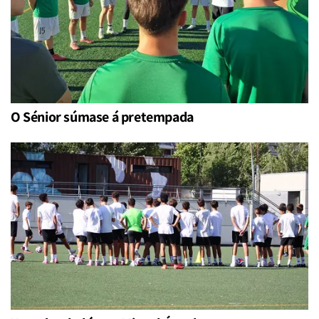
O Sénior súmase á pretempada