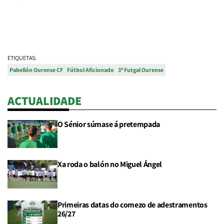
ETIQUETAS:
Pabellón Ourense CF
Fútbol Aficionado
3ª Futgal Ourense
ACTUALIDADE
O Sénior súmase á pretempada
Xa roda o balón no Miguel Ángel
Primeiras datas do comezo de adestramentos
26/27