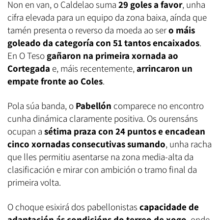
Non en van, o Caldelao suma
29 goles a favor
, unha
cifra elevada para un equipo da zona baixa, aínda que
tamén presenta o reverso da moeda ao ser
o máis
goleado da categoría con 51 tantos encaixados
.
En O Teso
gañaron na primeira xornada ao
Cortegada
e, máis recentemente,
arrincaron un
empate fronte ao Coles
.
Pola súa banda, o
Pabellón
comparece no encontro
cunha dinámica claramente positiva. Os ourensáns
ocupan a
sétima praza con 24 puntos e encadean
cinco xornadas consecutivas sumando
, unha racha
que lles permitiu asentarse na zona media-alta da
clasificación e mirar con ambición o tramo final da
primeira volta.
O choque esixirá dos pabellonistas
capacidade de
adaptación ás condicións do terreo de xogo
, onde