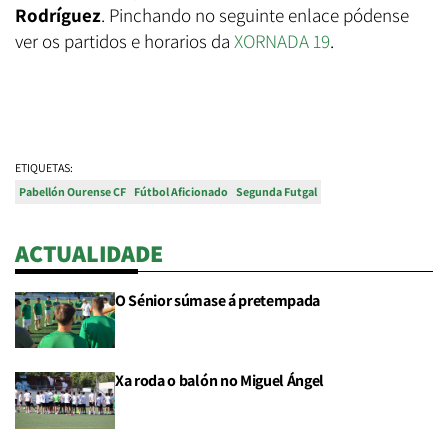
Rodríguez
. Pinchando no seguinte enlace pódense
ver os partidos e horarios da
XORNADA 19
.
ETIQUETAS:
Pabellón Ourense CF
Fútbol Aficionado
Segunda Futgal
ACTUALIDADE
O Sénior súmase á pretempada
Xa roda o balón no Miguel Ángel