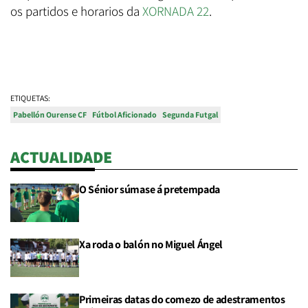
os partidos e horarios da
XORNADA 22
.
ETIQUETAS:
Pabellón Ourense CF
Fútbol Aficionado
Segunda Futgal
ACTUALIDADE
O Sénior súmase á pretempada
Xa roda o balón no Miguel Ángel
Primeiras datas do comezo de adestramentos