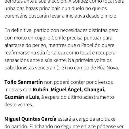
derrotas ante a súa afección. A solidez como local será
unha das bazas principais nun duelo no que os
ourensáns buscarán levar a iniciativa desde o inicio.
En definitiva, partido con necesidades distintas pero
con moito en xogo: o Cenlle precisa puntuar para
afastarse do perigo, mentres que o Pabellón quere
reafirmarse na súa fortaleza como local e recuperar
sensacións ante a súa xente. Na primeira volta os
pabellonistas venceran (1-3) no campo de Rúa Nova.
Toño Sanmartín
non poderá contar por diversos
motivos con
Rubén
,
Miguel Ángel, Changui,
Guzmán
e
Luis
, á espera do último adestramento
deste venres.
Miguel Quintas García
estará a cargo da arbitraxe
do partido. Pinchando no seguinte enlace pódense ver