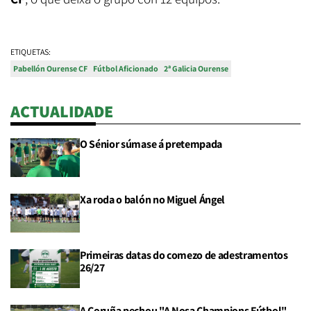
ETIQUETAS:
Pabellón Ourense CF
Fútbol Aficionado
2ª Galicia Ourense
ACTUALIDADE
O Sénior súmase á pretempada
Xa roda o balón no Miguel Ángel
Primeiras datas do comezo de adestramentos
26/27
A Coruña pechou "A Nosa Champions Fútbol"