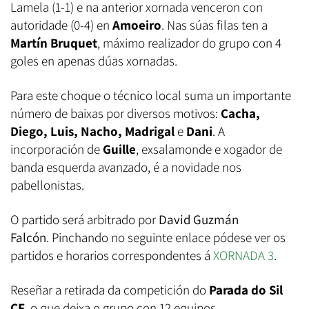
Lamela (1-1) e na anterior xornada venceron con
autoridade (0-4) en
Amoeiro
. Nas súas filas ten a
Martín Bruquet
, máximo realizador do grupo con 4
goles en apenas dúas xornadas.
Para este choque o técnico local suma un importante
número de baixas por diversos motivos:
Cacha,
Diego, Luis, Nacho, Madrigal
e
Dani
. A
incorporación de
Guille
, exsalamonde e xogador de
banda esquerda avanzado, é a novidade nos
pabellonistas.
O partido será arbitrado por
David Guzmán
Falcón
. Pinchando no seguinte enlace pódese ver os
partidos e horarios correspondentes á
XORNADA 3
.
Reseñar a retirada da competición do
Parada do Sil
CF
, o que deixa o grupo con 12 equipos.