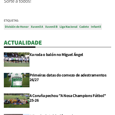
Sorte a todos!
ETIQUETAS:
División de Honor
Xuvenil A
Xuvenil B
Liga Nacional
Cadete
Infantil
ACTUALIDADE
Xa roda o balón no Miguel Ángel
Primeiras datas do comezo de adestramentos
26/27
A Coruña pechou "A Nosa Champions Fútbol"
25-26