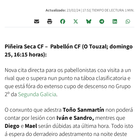
Actualizado:
23/02/24 |
17:51
| TIEMPO DE LECTURA: 1 MIN.
Piñeira Seca CF – Pabellón CF (O Touzal; domingo
25, 16:15 horas):
Nova cita directa para os pabellonistas coa visita a un
rival que o supera nun punto na táboa clasificatoria e
que está fóra do extenso cupo de descenso no Grupo
2º da
Segunda Galicia
.
O conxunto que adestra
Toño Sanmartín
non poderá
contar por lesión con
Iván e
Sandro,
mentres que
Diego
e
Mael
serán dúbidas ata última hora. Todo isto
á espera do derradeiro adestramento na noite deste