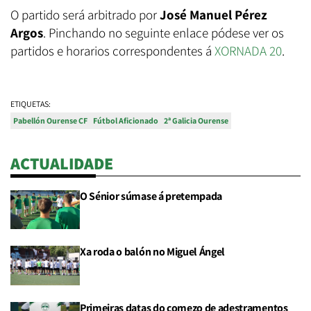
O partido será arbitrado por
José Manuel Pérez
Argos
. Pinchando no seguinte enlace pódese ver os
partidos e horarios correspondentes á
XORNADA 20
.
ETIQUETAS:
Pabellón Ourense CF
Fútbol Aficionado
2ª Galicia Ourense
ACTUALIDADE
O Sénior súmase á pretempada
Xa roda o balón no Miguel Ángel
Primeiras datas do comezo de adestramentos