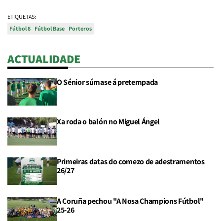
ETIQUETAS:
Fútbol 8
Fútbol Base
Porteros
ACTUALIDADE
O Sénior súmase á pretempada
Xa roda o balón no Miguel Ángel
Primeiras datas do comezo de adestramentos
26/27
A Coruña pechou "A Nosa Champions Fútbol"
25-26