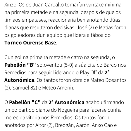
Xinzo. Os de Juan Carballo tomarían vantaxe mínima
na primeira metade e na segunda, despois de que os
limiaos empatases, reaccionaría ben anotando dúas
dianas que resultaron decisivas. José (2) e Matías foron
os goleadores dun equipo que lidera a táboa do
Torneo Ourense Base
.
Cun gol na primeira metade e catro na segunda, o
Pabellón "B"
soloventou (5-0) a súa cita co Barco nos
Remedios para seguir liderando o Play Off da
2ª
Autonómica
. Os tantos foron obra de Mateo Dosantos
(2), Samuel 82) e Meteo Amorín.
O
Pabellón "C"
da
2ª Autonómica
acabou firmando
un bo partido diante do Nogueira para facerse cunha
merecida vitoria nos Remedios. Os tantos foron
anotados por Aitor (2), Breogán, Aarón, Anxo Cao e