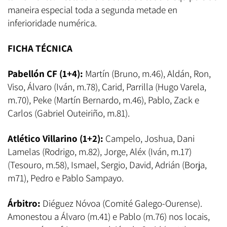
maneira especial toda a segunda metade en
inferioridade numérica.
FICHA TÉCNICA
Pabellón CF (1+4):
Martín (Bruno, m.46), Aldán, Ron,
Viso, Álvaro (Iván, m.78), Carid, Parrilla (Hugo Varela,
m.70), Peke (Martín Bernardo, m.46), Pablo, Zack e
Carlos (Gabriel Outeiriño, m.81).
Atlético Villarino (1+2):
Campelo, Joshua, Dani
Lamelas (Rodrigo, m.82), Jorge, Aléx (Iván, m.17)
(Tesouro, m.58), Ismael, Sergio, David, Adrián (Borja,
m71), Pedro e Pablo Sampayo.
Árbitro:
Diéguez Nóvoa (Comité Galego-Ourense).
Amonestou a Álvaro (m.41) e Pablo (m.76) nos locais,