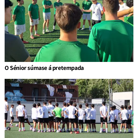
O Sénior súmase á pretempada