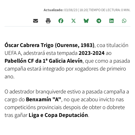
Actualizado:
03/08/23 |
18:20
| TIEMPO DE LECTURA: 0 MIN.
Óscar Cabrera Trigo (Ourense, 1983)
, coa titulación
UEFA A, adestrará esta tempada
2023-2024
ao
Pabellón CF da 1ª Galicia Alevín
, que como a pasada
campaña estará integrado por xogadores de primeiro
ano.
O adestrador branquiverde estivo a pasada campaña a
cargo do
Benxamín "A"
, no que acabou invicto nas
competicións provinciais despois de obter o dobrete
tras gañar
Liga e Copa Deputación
.