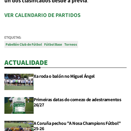
un dos clasificados desde a previa
.
VER CALENDARIO DE PARTIDOS
ETIQUETAS:
Pabellón Club de Fútbol
Fútbol Base
Torneos
ACTUALIDADE
Xa roda o balón no Miguel Ángel
Primeiras datas do comezo de adestramentos
26/27
A Coruña pechou "A Nosa Champions Fútbol"
25-26