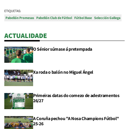
ETIQUETAS:
Pabellón Promesas
Pabellón Club de Fútbol
Fútbol Base
Selección Gallega
ACTUALIDADE
O Sénior súmase á pretempada
Xa roda o balón no Miguel Ángel
Primeiras datas do comezo de adestramentos
26/27
A Coruña pechou "A Nosa Champions Fútbol"
25-26