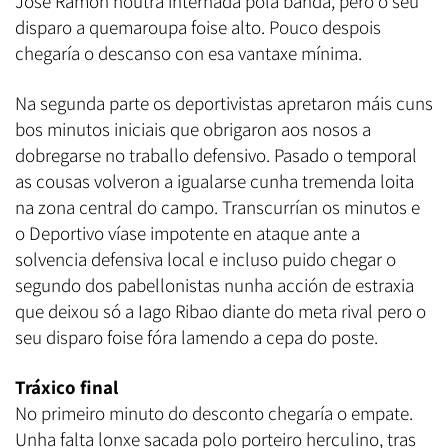
José Ramón noutra internada pola banda, pero o seu
disparo a quemaroupa foise alto. Pouco despois
chegaría o descanso con esa vantaxe mínima.
Na segunda parte os deportivistas apretaron máis cuns
bos minutos iniciais que obrigaron aos nosos a
dobregarse no traballo defensivo. Pasado o temporal
as cousas volveron a igualarse cunha tremenda loita
na zona central do campo. Transcurrían os minutos e
o Deportivo víase impotente en ataque ante a
solvencia defensiva local e incluso puido chegar o
segundo dos pabellonistas nunha acción de estraxia
que deixou só a Iago Ribao diante do meta rival pero o
seu disparo foise fóra lamendo a cepa do poste.
Tráxico final
No primeiro minuto do desconto chegaría o empate.
Unha falta lonxe sacada polo porteiro herculino, tras