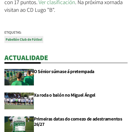
con 17 puntos.
Ver clasificación
. Na próxima xornada
visitan ao CD Lugo "B".
ETIQUETAS:
Pabellón Club de Fútbol
ACTUALIDADE
O Sénior súmase á pretempada
Xa roda o balón no Miguel Ángel
Primeiras datas do comezo de adestramentos
26/27