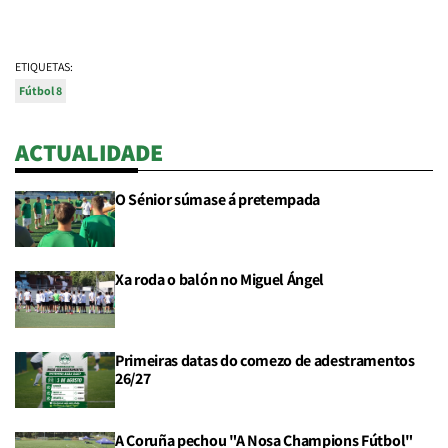
ETIQUETAS:
Fútbol 8
ACTUALIDADE
O Sénior súmase á pretempada
Xa roda o balón no Miguel Ángel
Primeiras datas do comezo de adestramentos
26/27
A Coruña pechou "A Nosa Champions Fútbol"