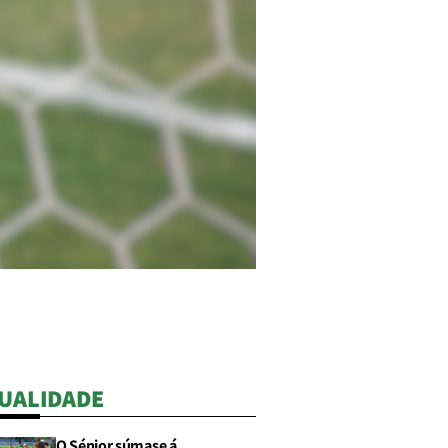
UALIDADE
O Sénior súmase á