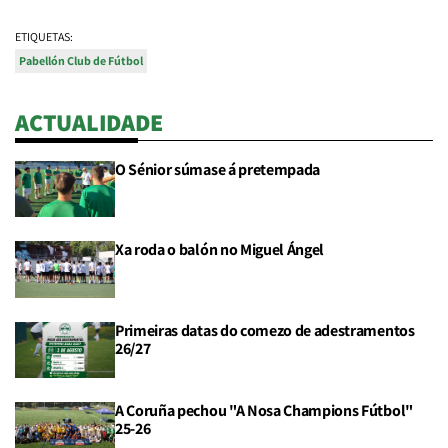
ETIQUETAS:
Pabellón Club de Fútbol
ACTUALIDADE
O Sénior súmase á pretempada
Xa roda o balón no Miguel Ángel
Primeiras datas do comezo de adestramentos
26/27
A Coruña pechou "A Nosa Champions Fútbol"
25-26