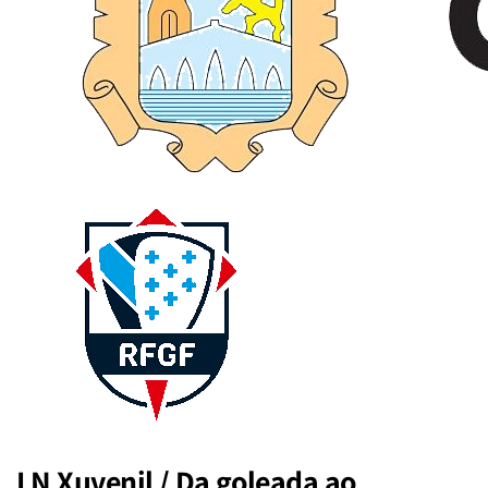
LN Xuvenil / Da goleada ao