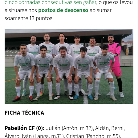
cinco xornadas consecutivas sen gañar
, o que os levou
a situarse nos
postos de descenso
ao sumar
soamente 13 puntos.
FICHA TÉCNICA
Pabellón CF (0):
Julián (Antón, m.32), Aldán, Berni,
Álvaro, Iván (Langa, m.71), Cristian (Pancho, m.55),