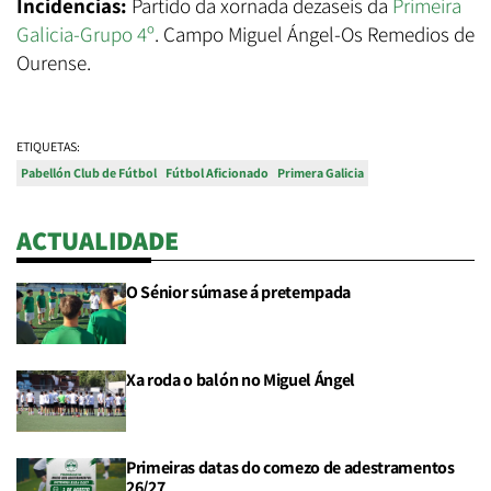
Incidencias:
Partido da xornada dezaseis da
Primeira
Galicia-Grupo 4º
. Campo Miguel Ángel-Os Remedios de
Ourense.
ETIQUETAS:
Pabellón Club de Fútbol
Fútbol Aficionado
Primera Galicia
ACTUALIDADE
O Sénior súmase á pretempada
Xa roda o balón no Miguel Ángel
Primeiras datas do comezo de adestramentos
26/27