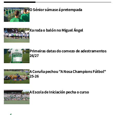
O Sénior súmase á pretempada
Xa roda o balón no Miguel Ángel
Primeiras datas do comezo de adestramentos
26/27
A Coruña pechou "A Nosa Champions Fútbol"
25-26
A Escola de Iniciación pecha o curso