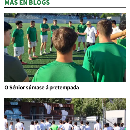
MÁS EN BLOGS
O Sénior súmase á pretempada