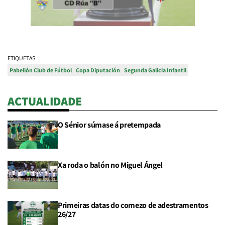
ETIQUETAS:
Pabellón Club de Fútbol
Copa Diputación
Segunda Galicia Infantil
ACTUALIDADE
O Sénior súmase á pretempada
Xa roda o balón no Miguel Ángel
Primeiras datas do comezo de adestramentos
26/27