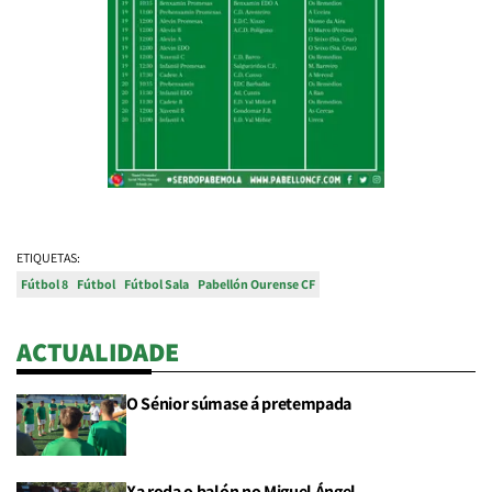
ETIQUETAS:
Fútbol 8
Fútbol
Fútbol Sala
Pabellón Ourense CF
ACTUALIDADE
O Sénior súmase á pretempada
Xa roda o balón no Miguel Ángel