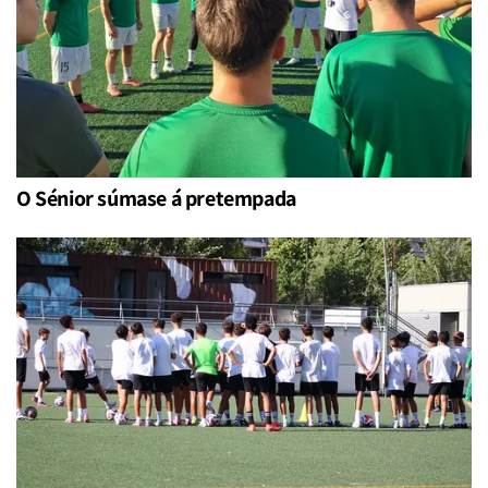
O Sénior súmase á pretempada