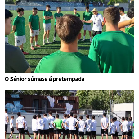
O Sénior súmase á pretempada