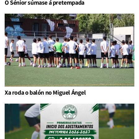
O Sénior súmase á pretempada
Xa roda o balón no Miguel Ángel