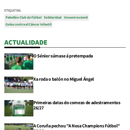
ETIQUETAS:
Pabellón Club de Fútbol
Solidaridad
Unoentreciemil
Goles contra el Cáncer Infantil
ACTUALIDADE
O Sénior súmase á pretempada
Xa roda o balón no Miguel Ángel
Primeiras datas do comezo de adestramentos
26/27
A Coruña pechou "A Nosa Champions Fútbol"