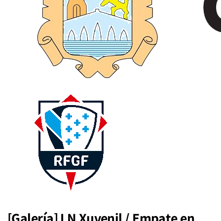
[Galería] LN Xuvenil / Empate en