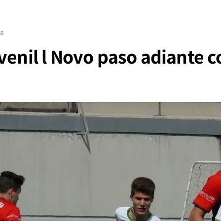
GS
venil l Novo paso adiante c