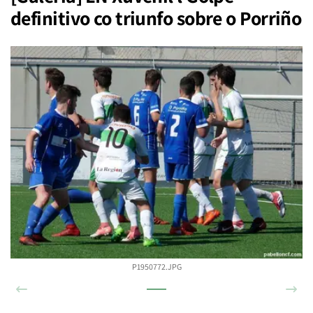
definitivo co triunfo sobre o Porriño
P1950772.JPG
Anterior
Sigu