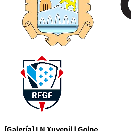
[Galería] LN Xuvenil l Golpe