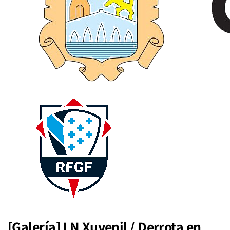
[Galería] LN Xuvenil / Derrota en