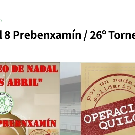
GS
ol 8 Prebenxamín / 26º Torn