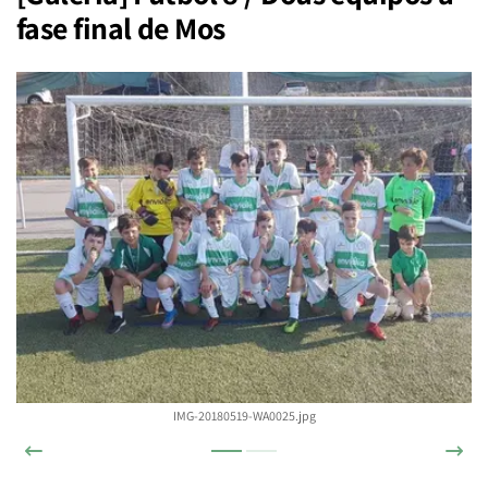
fase final de Mos
IMG-20180519-WA0025.jpg
Anterior
Sigu