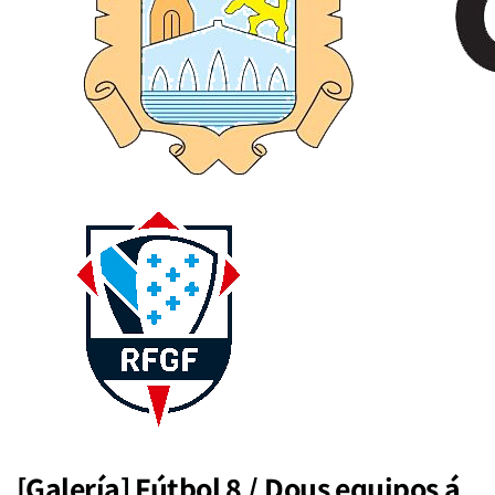
[Galería] Fútbol 8 / Dous equipos á