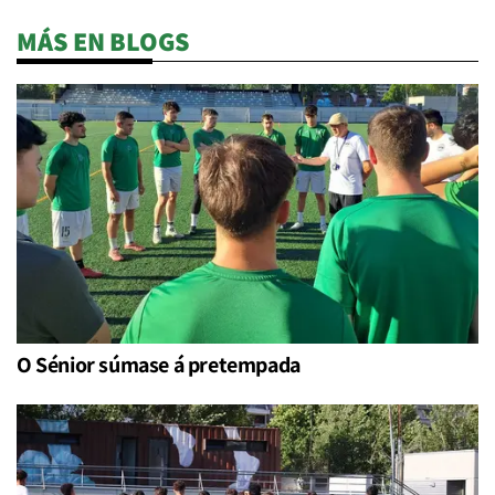
MÁS EN BLOGS
O Sénior súmase á pretempada