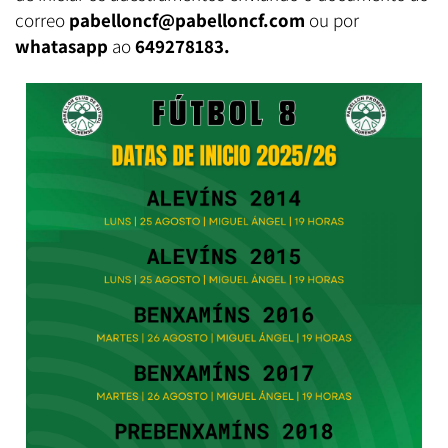
correo
pabelloncf@pabelloncf.com
ou por
whatasapp
ao
649278183.