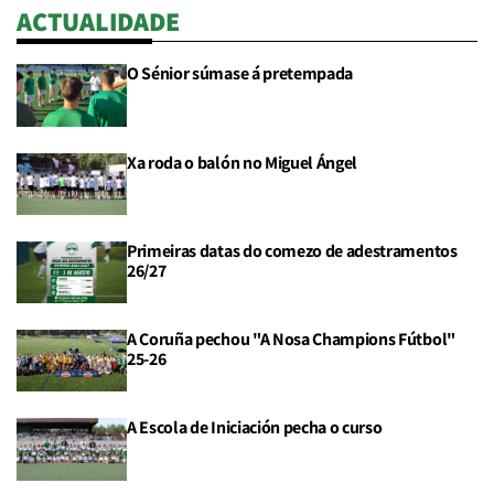
ACTUALIDADE
O Sénior súmase á pretempada
Xa roda o balón no Miguel Ángel
Primeiras datas do comezo de adestramentos
26/27
A Coruña pechou "A Nosa Champions Fútbol"
25-26
A Escola de Iniciación pecha o curso